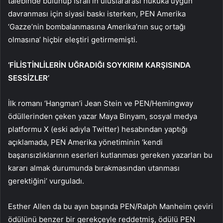
talebinde bulunup İsrail’in uluslararası hukuka uygun
davranması için siyasi baskı isterken, PEN Amerika
‘Gazze’nin bombalanmasına Amerika’nın suç ortağı
olmasına’ hiçbir eleştiri getirmemişti.
‘FİLİSTİNLİLERİN UĞRADIĞI SOYKIRIM KARŞISINDA
SESSİZLER’
İlk romanı ‘Hangman’i Jean Stein ve PEN/Hemingway
ödüllerinden çeken yazar Maya Binyam, sosyal medya
platformu X (eski adıyla Twitter) hesabından yaptığı
açıklamada, PEN Amerika yönetiminin ‘kendi
başarısızlıklarının eserleri kutlanması gereken yazarları bu
kararı almak durumunda bırakmasından utanması
gerektiğini’ vurguladı.
Esther Allen da bu ayın başında PEN/Ralph Manheim çeviri
ödülünü benzer bir gerekçeyle reddetmiş, ödülü PEN