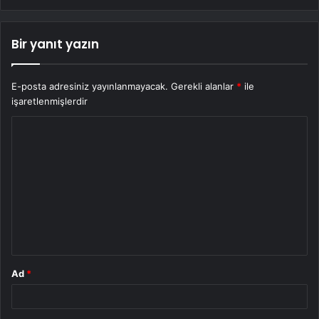
Bir yanıt yazın
E-posta adresiniz yayınlanmayacak.
Gerekli alanlar
*
ile
işaretlenmişlerdir
Y
o
r
u
m
*
Ad
*