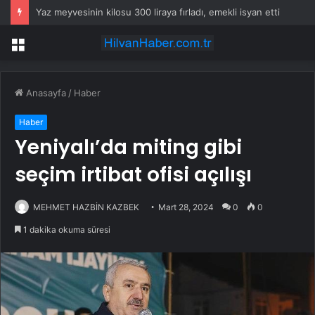
Yaz meyvesinin kilosu 300 liraya fırladı, emekli isyan etti
Menü
Anasayfa
/
Haber
Haber
Yeniyalı’da miting gibi
seçim irtibat ofisi açılışı
MEHMET HAZBİN KAZBEK
Mart 28, 2024
0
0
1 dakika okuma süresi