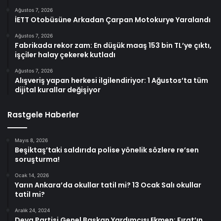
Ağustos 7, 2026
İETT Otobüsüne Arkadan Çarpan Motokurye Yaralandı
Ağustos 7, 2026
Fabrikada rekor zam: En düşük maaş 153 bin TL’ye çıktı,
işçiler halay çekerek kutladı
Ağustos 7, 2026
Alışveriş yapan herkesi ilgilendiriyor: 1 Ağustos’ta tüm
dijital kurallar değişiyor
Rastgele Haberler
Mayıs 8, 2026
Beşiktaş’taki saldırıda polise yönelik sözlere re’sen
soruşturma!
Ocak 14, 2026
Yarın Ankara’da okullar tatil mi? 13 Ocak Salı okullar
tatil mi?
Aralık 24, 2024
Deva Partisi Genel Başkan Yardımcısı Ekmen: Fırat’ın