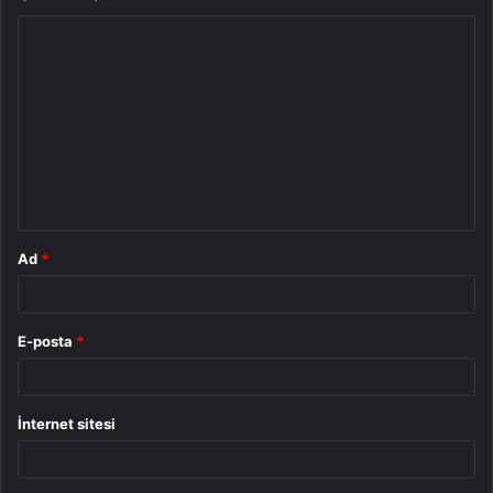
Y
o
r
u
m
*
Ad
*
E-posta
*
İnternet sitesi