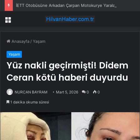
İETT Otobüsüne Arkadan Çarpan Motokurye Yaralandı
Menü
Anasayfa
/
Yaşam
Yaşam
Yüz nakli geçirmişti! Didem
Ceran kötü haberi duyurdu
NURCAN BAYRAM
Mart 5, 2026
0
0
1 dakika okuma süresi