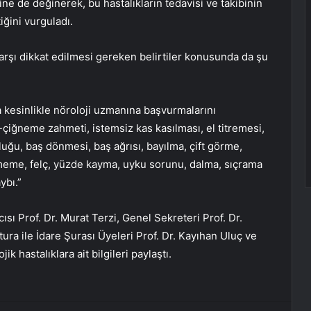
e de değinerek, bu hastalıkların tedavisi ve takibinin
ğini vurguladı.
 karşı dikkat edilmesi gereken belirtiler konusunda da şu
ra kesinlikle nöroloji uzmanına başvurmalarını
çiğneme zahmeti, istemsiz kas kasılması, el titremesi,
ğu, baş dönmesi, baş ağrısı, bayılma, çift görme,
meme, felç, yüzde kayma, uyku sorunu, dalma, sıçrama
ybı.”
sı Prof. Dr. Murat Terzi, Genel Sekreteri Prof. Dr.
ra ile İdare Şurası Üyeleri Prof. Dr. Kayıhan Uluç ve
 hastalıklara ait bilgileri paylaştı.