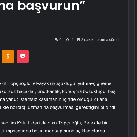
ına başvurun”
0
11
2 dakika okuma süresi
VKontakte
Odnoklassniki
Pocket
 Akif Topçuoğlu, el-ayak uyuşukluğu, yutma-çiğneme
 huzursuz bacaklar, unutkanlık, konuşma bozukluğu, baş
ma yahut istemsiz kasılmanın içinde olduğu 21 ana
nlikle nöroloji uzmanına başvurması gerektiğini bildirdi.
nabilim Kolu Lideri da olan Topçuoğlu, Belek’te bir
esi kapsamında basın mensuplarına açıklamalarda