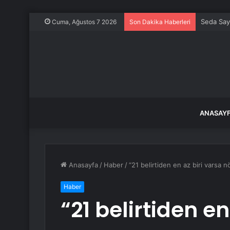
Seda Say
Cuma, Ağustos 7 2026
Son Dakika Haberleri
ANASAY
Anasayfa
/
Haber
/
“21 belirtiden en az biri varsa 
Haber
“21 belirtiden en