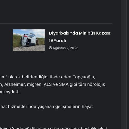
Diyarbakır’da Minibüs Kazası:
19 Yaralı
Ağustos 7, 2026
ım” olarak belirlendiğini ifade eden Topçuoğlu,
n, Alzheimer, migren, ALS ve SMA gibi tüm nörolojik
ı kaydetti.
hhat hizmetlerinde yaşanan gelişmelerin hayat
yse ‘endemi’ düzeyine çıkan nörolojik hastalık sıklık