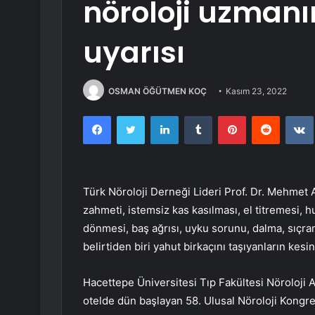
nöroloji uzman
uyarısı
OSMAN ÖĞÜTMEN KOÇ
Kasım 23, 2022
Facebook
Twitter
LinkedIn
Tumblr
Pinterest
Reddit
Türk Nöroloji Derneği Lideri Prof. Dr. Mehmet
zahmeti, istemsiz kas kasılması, el titremesi,
dönmesi, baş ağrısı, uyku sorunu, dalma, sıçra
belirtiden biri yahut birkaçını taşıyanların kesi
Hacettepe Üniversitesi Tıp Fakültesi Nöroloji A
otelde dün başlayan 58. Ulusal Nöroloji Kongr