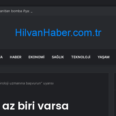
an’dan bomba ifşa: Kadınların tuzağıymış
FA
HABER
EKONOMI
SAĞLIK
TEKNOLOJI
YAŞAM
nöroloji uzmanına başvurun” uyarısı
 az biri varsa