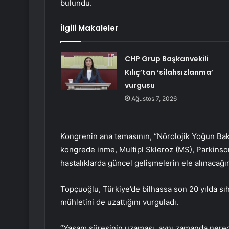
bulundu.
İlgili Makaleler
CHP Grup Başkanvekili
Kılıç’tan ‘silahsızlanma’
vurgusu
Ağustos 7, 2026
Kongrenin ana temasının, “Nörolojik Yoğun Bak
kongrede inme, Multipl Skleroz (MS), Parkinso
hastalıklarda güncel gelişmelerin ele alınacağın
Topçuoğlu, Türkiye’de bilhassa son 20 yılda sı
mühletini de uzattığını vurguladı.
“Yaşam süresinin uzaması, aynı zamanda nerede