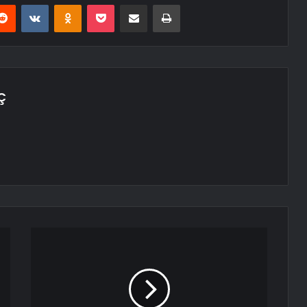
erest
Reddit
VKontakte
Odnoklassniki
Pocket
E-Posta ile paylaş
Yazdır
Ç