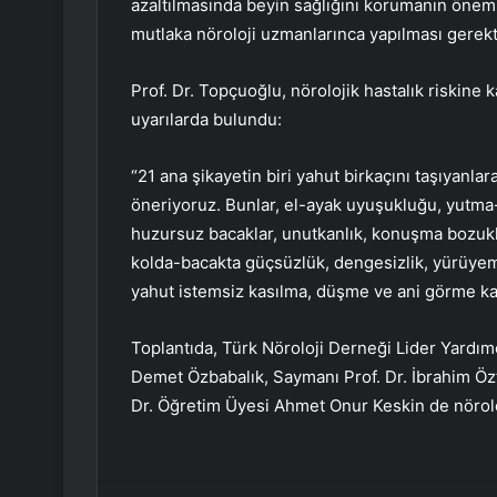
azaltılmasında beyin sağlığını korumanın önemin
mutlaka nöroloji uzmanlarınca yapılması gerekti
Prof. Dr. Topçuoğlu, nörolojik hastalık riskine
uyarılarda bulundu:
“21 ana şikayetin biri yahut birkaçını taşıyanla
öneriyoruz. Bunlar, el-ayak uyuşukluğu, yutma-
huzursuz bacaklar, unutkanlık, konuşma bozuklu
kolda-bacakta güçsüzlük, dengesizlik, yürüye
yahut istemsiz kasılma, düşme ve ani görme ka
Toplantıda, Türk Nöroloji Derneği Lider Yardımcı
Demet Özbabalık, Saymanı Prof. Dr. İbrahim Öztu
Dr. Öğretim Üyesi Ahmet Onur Keskin de nörolojik