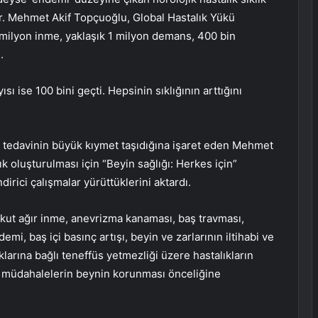
 Dr. Mehmet Akif Topçuoğlu, Global Hastalık Yükü
5 milyon inme, yaklaşık 1 milyon demans, 400 bin
.
sı ise 100 bini geçti. Hepsinin sıklığının arttığını
ve tedavinin büyük kıymet taşıdığına işaret eden Mehmet
 oluşturulması için “Beyin sağlığı: Herkes için”
irici çalışmalar yürüttüklerini aktardı.
 akut ağır inme, anevrizma kanaması, baş travması,
emi, baş içi basınç artışı, beyin ve zarlarının iltihabi ve
klarına bağlı teneffüs yetmezliği üzere hastalıkların
an müdahalelerin beynin korunması önceliğine