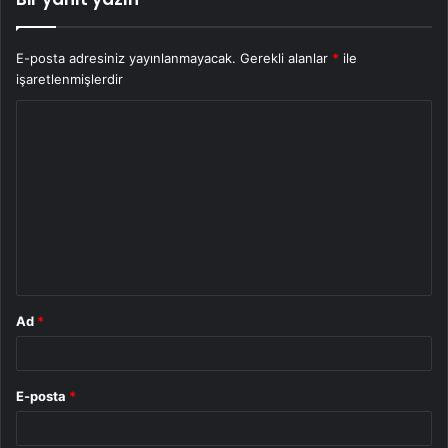
E-posta adresiniz yayınlanmayacak.
Gerekli alanlar
*
ile
işaretlenmişlerdir
Y
o
r
u
m
*
Ad
*
E-posta
*