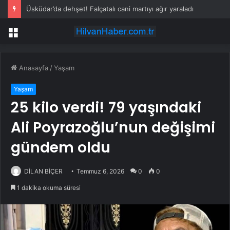
Üsküdar’da dehşet! Falçatalı cani martıyı ağır yaraladı
Menü
Anasayfa
/
Yaşam
Yaşam
25 kilo verdi! 79 yaşındaki
Ali Poyrazoğlu’nun değişimi
gündem oldu
DİLAN BİÇER
Temmuz 6, 2026
0
0
1 dakika okuma süresi