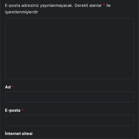
E-posta adresiniz yayınlanmayacak.
Gerekli alanlar
*
ile
işaretlenmişlerdir
Y
o
r
u
m
*
Ad
*
E-posta
*
İnternet sitesi