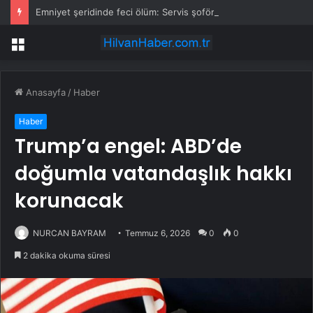
Emniyet şeridinde feci ölüm: Servis şoförüne midibüs çarptı
Menü
Anasayfa
/
Haber
Haber
Trump’a engel: ABD’de
doğumla vatandaşlık hakkı
korunacak
NURCAN BAYRAM
Temmuz 6, 2026
0
0
2 dakika okuma süresi