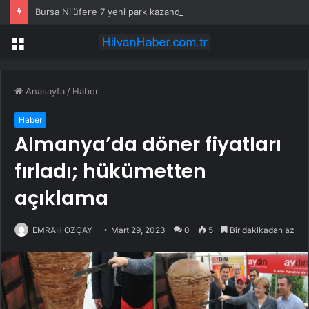
Bursa Nilüfer’e 7 yeni park kazandırılıyor
Menü
Anasayfa
/
Haber
Haber
Almanya’da döner fiyatları
fırladı; hükümetten
açıklama
EMRAH ÖZÇAY
Mart 29, 2023
0
5
Bir dakikadan az