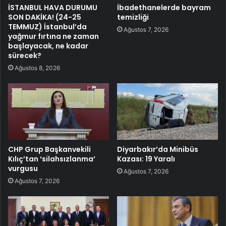
İSTANBUL HAVA DURUMU
İbadethanelerde bayram
SON DAKİKA! (24-25
temizliği
TEMMUZ) İstanbul’da
Ağustos 7, 2026
yağmur fırtına ne zaman
başlayacak, ne kadar
sürecek?
Ağustos 8, 2026
CHP Grup Başkanvekili
Diyarbakır’da Minibüs
Kılıç’tan ‘silahsızlanma’
Kazası: 19 Yaralı
vurgusu
Ağustos 7, 2026
Ağustos 7, 2026