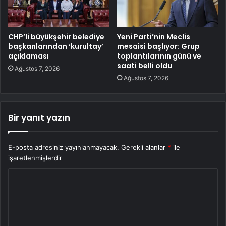
CHP’li büyükşehir belediye
Yeni Parti’nin Meclis
başkanlarından ‘kurultay’
mesaisi başlıyor: Grup
açıklaması
toplantılarının günü ve
saati belli oldu
Ağustos 7, 2026
Ağustos 7, 2026
Bir yanıt yazın
E-posta adresiniz yayınlanmayacak.
Gerekli alanlar
*
ile
işaretlenmişlerdir
Y
o
r
u