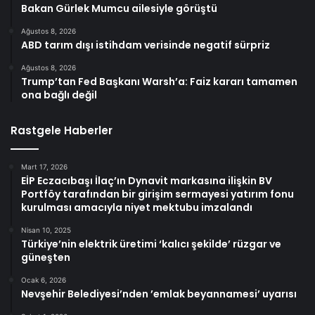
Bakan Gürlek Mumcu ailesiyle görüştü
Ağustos 8, 2026
ABD tarım dışı istihdam verisinde negatif sürpriz
Ağustos 8, 2026
Trump’tan Fed Başkanı Warsh’a: Faiz kararı tamamen
ona bağlı değil
Rastgele Haberler
Mart 17, 2026
EİP Eczacıbaşı İlaç’ın Dynavit markasına ilişkin BV
Portföy tarafından bir girişim sermayesi yatırım fonu
kurulması amacıyla niyet mektubu imzalandı
Nisan 10, 2025
Türkiye’nin elektrik üretimi ‘kalıcı şekilde’ rüzgar ve
güneşten
Ocak 6, 2026
Nevşehir Belediyesi’nden ’emlak beyannamesi’ uyarısı