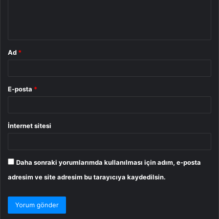
m
*
Ad
*
E-posta
*
İnternet sitesi
Daha sonraki yorumlarımda kullanılması için adım, e-posta
adresim ve site adresim bu tarayıcıya kaydedilsin.