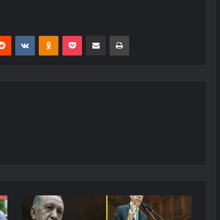
erest
Reddit
VKontakte
Odnoklassniki
Pocket
E-Posta ile paylaş
Yazdır