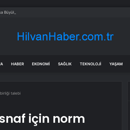
a Büyükşehir Saruhanlı’da çocukların yüzlerini gülümsetti
FA
HABER
EKONOMI
SAĞLIK
TEKNOLOJI
YAŞAM
irliği talebi
esnaf için norm