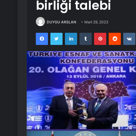
birliği talebi
DUYGU ARSLAN
Mart 29, 2023
Facebook
Twitter
LinkedIn
Tumblr
Pinterest
Reddit