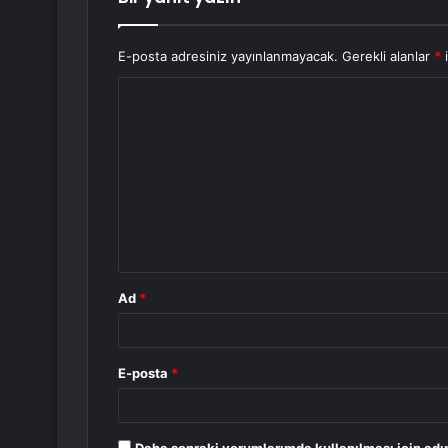
E-posta adresiniz yayınlanmayacak.
Gerekli alanlar
*
i
Y
o
r
u
m
*
Ad
*
E-posta
*