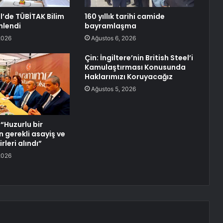
’de TÜBİTAK Bilim
160 yıllık tarihi camide
nlendi
bayramlaşma
2026
Ağustos 6, 2026
Çin: İngiltere’nin British Steel’i
Kamulaştırması Konusunda
Haklarımızı Koruyacağız
Ağustos 5, 2026
 “Huzurlu bir
n gerekli asayiş ve
rleri alındı”
2026