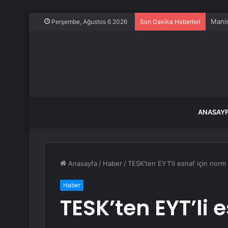
Manis
Perşembe, Ağustos 6 2026
Son Dakika Haberleri
ANASAY
Anasayfa
/
Haber
/
TESK’ten EYT’li esnaf için norm b
Haber
TESK’ten EYT’li 