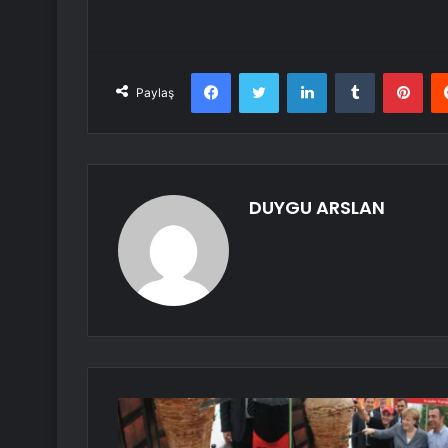
Facebook
Twitter
LinkedIn
Tumblr
Pint
Paylaş
DUYGU ARSLAN