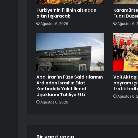
Türkiye’nin 11 ilinin altından
Karamürsel
altın fışkıracak
Fuarı Düze
Ağustos 6, 2026
Ağustos 6, 
Abd, İran’ın Füze Saldırılarının
Vali Aktaş:
Ardından İsrail’in Eilat
bayram içi
Kentindeki Yakıt İkmal
trafik tedbi
Uçaklarını Tahliye Etti
Ağustos 6, 
Ağustos 6, 2026
Bir yanıt yazın