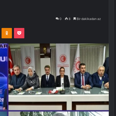
0
8
Bir dakikadan az
VKontakte
Odnoklassniki
Pocket