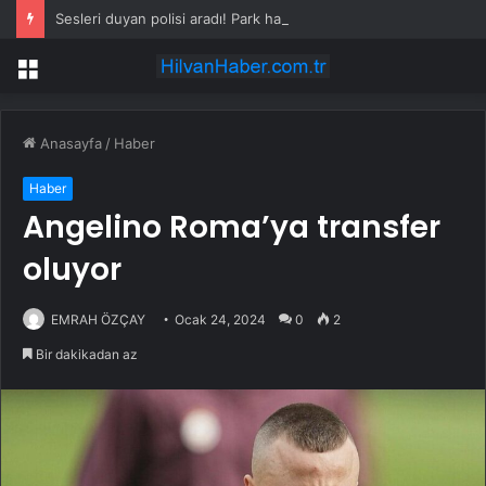
Sesleri duyan polisi aradı! Park halindeki araçtan vahşet çıktı
Menü
Anasayfa
/
Haber
Haber
Angelino Roma’ya transfer
oluyor
EMRAH ÖZÇAY
Ocak 24, 2024
0
2
Bir dakikadan az