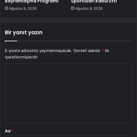
Bayramlaşma Programı
Sporcuları Kabul Etti
Ağustos 9, 2026
Ağustos 9, 2026
Bir yanıt yazın
E-posta adresiniz yayınlanmayacak.
Gerekli alanlar
*
ile
işaretlenmişlerdir
Y
o
r
u
m
*
Ad
*