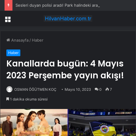
Sesleri duyan polisi aradı! Park halindeki araçtan vahşet çıktı
Menü
Anasayfa
/
Haber
Haber
Kanallarda bugün: 4 Mayıs
2023 Perşembe yayın akışı!
OSMAN ÖĞÜTMEN KOÇ
Mayıs 10, 2023
0
7
1 dakika okuma süresi