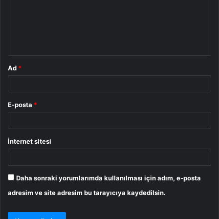
u
m
*
Ad
*
E-posta
*
İnternet sitesi
Daha sonraki yorumlarımda kullanılması için adım, e-posta
adresim ve site adresim bu tarayıcıya kaydedilsin.