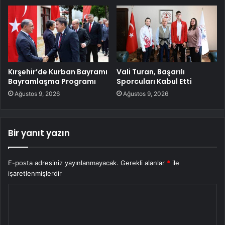
Kırşehir’de Kurban Bayramı
Vali Turan, Başarılı
Bayramlaşma Programı
Sporcuları Kabul Etti
Ağustos 9, 2026
Ağustos 9, 2026
Bir yanıt yazın
E-posta adresiniz yayınlanmayacak.
Gerekli alanlar
*
ile
işaretlenmişlerdir
Y
o
r