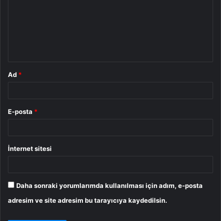
r
u
m
*
Ad
*
E-posta
*
İnternet sitesi
Daha sonraki yorumlarımda kullanılması için adım, e-posta
adresim ve site adresim bu tarayıcıya kaydedilsin.