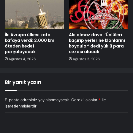
İki Avrupa ülkesi kafa
Akılalmaz dava: ‘Ünlüleri
kafaya verdi: 2.000 km
kaçırıp yerlerine klonlarını
öteden hedefi
koydular’ dedi yüklü para
parçalayacak
cezası alacak
Ağustos 4, 2026
Ağustos 3, 2026
Bir yanıt yazın
E-posta adresiniz yayınlanmayacak.
Gerekli alanlar
*
ile
işaretlenmişlerdir
Y
o