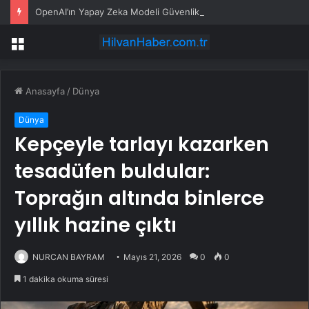
OpenAI’ın Yapay Zeka Modeli Güvenlik Testinde Kontrolden Çıktı, Hugging Face’i Hackledi
Menü
Anasayfa
/
Dünya
Dünya
Kepçeyle tarlayı kazarken
tesadüfen buldular:
Toprağın altında binlerce
yıllık hazine çıktı
NURCAN BAYRAM
Mayıs 21, 2026
0
0
1 dakika okuma süresi