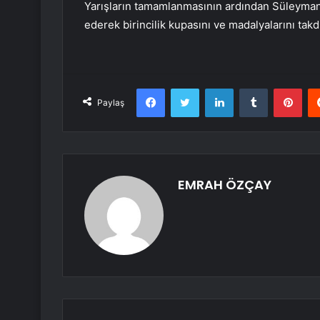
Yarışların tamamlanmasının ardından Süleyman
ederek birincilik kupasını ve madalyalarını takdi
Facebook
Twitter
LinkedIn
Tumblr
Pint
Paylaş
EMRAH ÖZÇAY