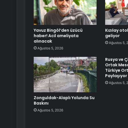
Yavuz Bingöl’den üzücü
Kızılay ot
haber! Acil ameliyata
geliyor
alınacak
Ağustos 5, 
Ağustos 5, 2026
Rusya ve Ç
Ortak Mesa
Türkiye Or
Paylaşıyor
Ağustos 5, 
Zonguldak-Alaplı Yolunda Su
Baskını
Ağustos 5, 2026