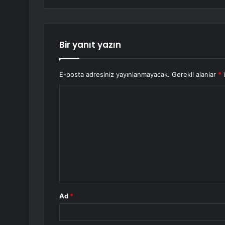
Bir yanıt yazın
E-posta adresiniz yayınlanmayacak.
Gerekli alanlar
*
i
Y
o
r
u
m
*
Ad
*