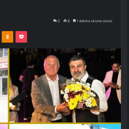
0
8
1 dakika okuma süresi
VKontakte
Odnoklassniki
Pocket