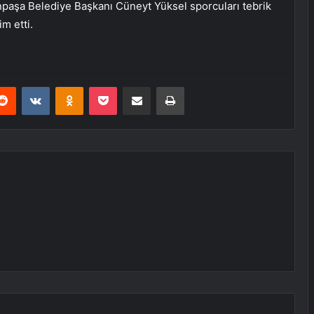
paşa Belediye Başkanı Cüneyt Yüksel sporcuları tebrik
m etti.
erest
Reddit
VKontakte
Odnoklassniki
Pocket
E-Posta ile paylaş
Yazdır