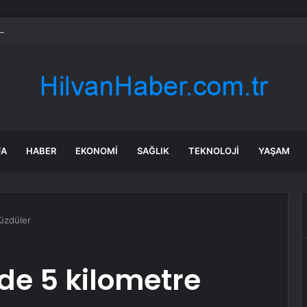
burgaz’daki İmar Planlarına Bilirkişi Raporu: Şehircilik İlkelerine ve Kamu 
FA
HABER
EKONOMI
SAĞLIK
TEKNOLOJI
YAŞAM
yüzdüler
nde 5 kilometre