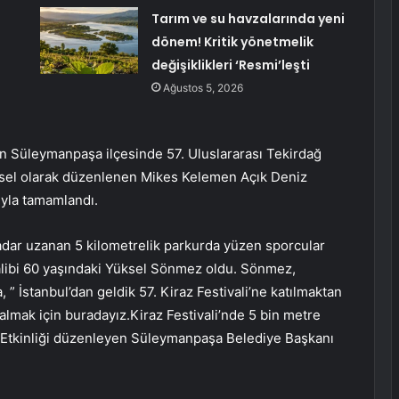
Tarım ve su havzalarında yeni
dönem! Kritik yönetmelik
değişiklikleri ‘Resmi’leşti
Ağustos 5, 2026
n Süleymanpaşa ilçesinde 57. Uluslararası Tekirdağ
ksel olarak düzenlenen Mikes Kelemen Açık Deniz
ıyla tamamlandı.
kadar uzanan 5 kilometrelik parkurda yüzen sporcular
galibi 60 yaşındaki Yüksel Sönmez oldu. Sönmez,
” İstanbul’dan geldik 57. Kiraz Festivali’ne katılmaktan
lmak için buradayız.Kiraz Festivali’nde 5 bin metre
. Etkinliği düzenleyen Süleymanpaşa Belediye Başkanı