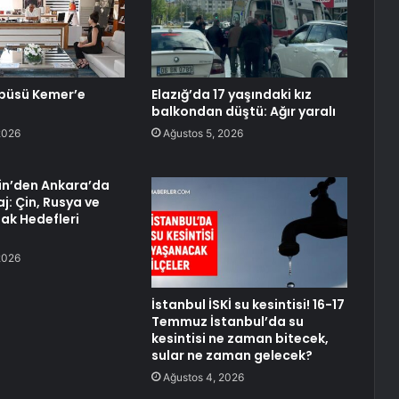
obüsü Kemer’e
Elazığ’da 17 yaşındaki kız
balkondan düştü: Ağır yaralı
2026
Ağustos 5, 2026
in’den Ankara’da
j: Çin, Rusya ve
tak Hedefleri
2026
İstanbul İSKİ su kesintisi! 16-17
Temmuz İstanbul’da su
kesintisi ne zaman bitecek,
sular ne zaman gelecek?
Ağustos 4, 2026