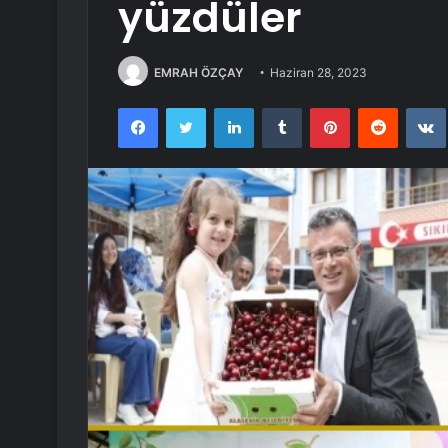
yüzdüler
EMRAH ÖZÇAY
Haziran 28, 2023
Facebook
Twitter
LinkedIn
Tumblr
Pinterest
Reddit