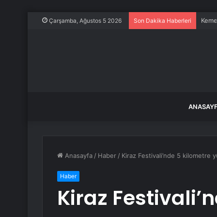
Kemer
Çarşamba, Ağustos 5 2026
Son Dakika Haberleri
ANASAY
Anasayfa
/
Haber
/
Kiraz Festivali’nde 5 kilometre 
Haber
Kiraz Festivali’