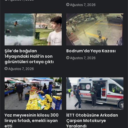
Ağustos 7, 2026
Şile’de boğulan
Bodrum’da Yaya Kazası
14yaşındaki Halil’in son
Ağustos 7, 2026
görüntüleri ortaya çıktı
Ağustos 7, 2026
Yaz meyvesinin kilosu 300
İETT Otobüsüne Arkadan
liraya fırladı, emekli isyan
Çarpan Motokurye
etti
Yaralandı