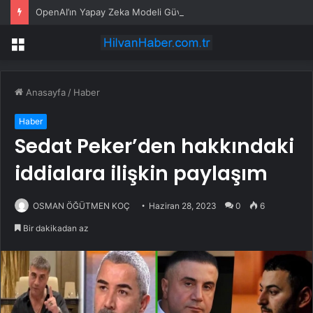
OpenAI’ın Yapay Zeka Modeli Güvenlik Testinde Kontrolden Çıktı, Hugging Face’i Hackledi
Menü
Anasayfa
/
Haber
Haber
Sedat Peker’den hakkındaki
iddialara ilişkin paylaşım
OSMAN ÖĞÜTMEN KOÇ
Haziran 28, 2023
0
6
Bir dakikadan az