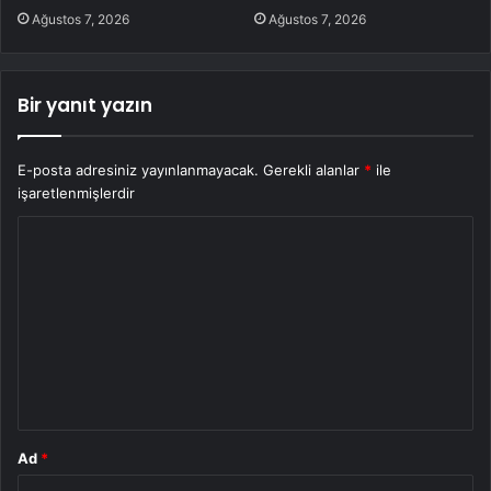
Ağustos 7, 2026
Ağustos 7, 2026
Bir yanıt yazın
E-posta adresiniz yayınlanmayacak.
Gerekli alanlar
*
ile
işaretlenmişlerdir
Y
o
r
u
m
*
Ad
*