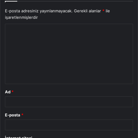
E-posta adresiniz yayınlanmayacak.
Gerekli alanlar
*
ile
işaretlenmişlerdir
Y
o
r
u
m
*
Ad
*
E-posta
*