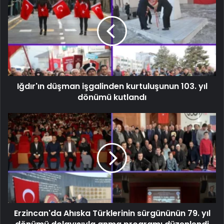
Iğdır'ın düşman işgalinden kurtuluşunun 103. yıl
dönümü kutlandı
Erzincan'da Ahıska Türklerinin sürgününün 79. yıl