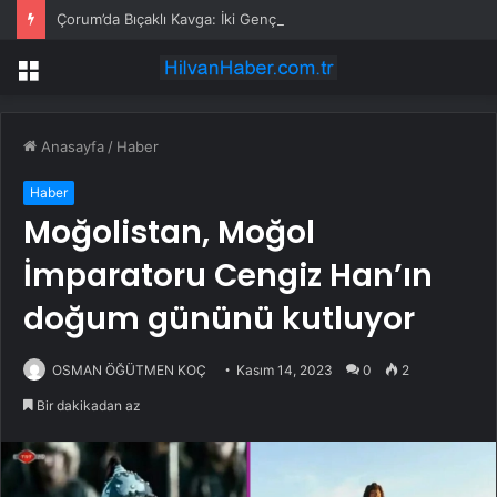
Çorum’da Bıçaklı Kavga: İki Genç Yaralı
Menü
Anasayfa
/
Haber
Haber
Moğolistan, Moğol
İmparatoru Cengiz Han’ın
doğum gününü kutluyor
OSMAN ÖĞÜTMEN KOÇ
Kasım 14, 2023
0
2
Bir dakikadan az